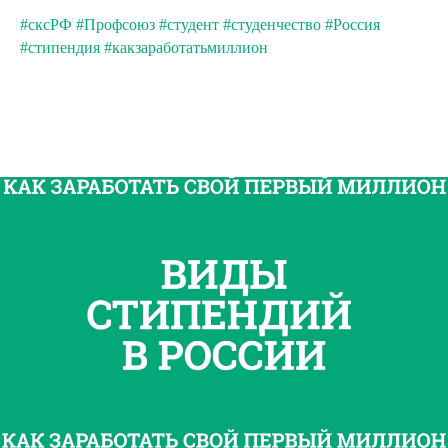
#сксРФ
#Профсоюз
#студент
#студенчество
#Россия
#стипендия
#какзаработатьмиллион