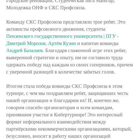
Городские реновации, Студенческая лига Stand-up,
Молодежка ОНФ и СКС Профсоюза.
Команду СКС Профсоюза представляли трое ребят. Это
активисты профсоюзного движения, студенты
Пензенского государственного университета | ПГУ
-
Дмитрий Морозов
,
Артём Кузин
и капитан команды
Андрей Балалаев
. Благодаря слаженной игре этих ребят,
выверенной стратегии и опыту, им не составило труда
одержать победу над каждым из своих соперников, причем
с уверенной разницей в количестве забитых голов.
Итогом стала победа команды СКС Профсоюза в этом
турнире, с чем мы поздравляем ребят, защищавших честь
нашей организации и благодарим их! И, конечно же,
говорим спасибо организаторам и всем командам,
принявшим участие в Кибертурнире! Это интересный
формат неформального взаимодействия между
партнёрскими некоммерческими организациями, который,
безусловно, вносит в работу наших организаций