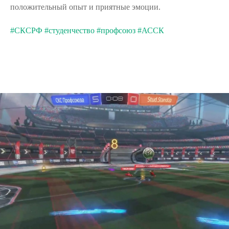
положительный опыт и приятные эмоции.
#СКСРФ
#студенчество
#профсоюз
#АССК