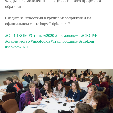
ФАДМ «Росмолодёжь» и Общероссийского профсоюза
образования.
Следите за новостями в группе мероприятия и на
официальном сайте https://stipkom.ru/!
#СТИПКОМ
#Стипком2020
#Росмолодежь
#СКСРФ
#студенчество
#профсоюз
#студпрофдвиж
#stipkom
#stipkom2020