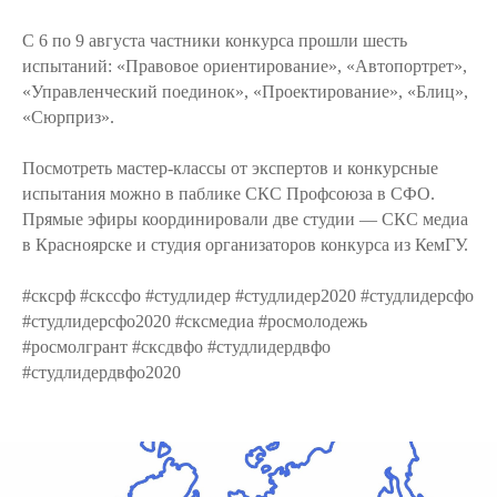
С 6 по 9 августа частники конкурса прошли шесть
испытаний: «Правовое ориентирование», «Автопортрет»,
«Управленческий поединок», «Проектирование», «Блиц»,
«Сюрприз».
Посмотреть мастер-классы от экспертов и конкурсные
испытания можно в паблике СКС Профсоюза в СФО.
Прямые эфиры координировали две студии — СКС медиа
в Красноярске и студия организаторов конкурса из КемГУ.
#сксрф #скссфо #студлидер #студлидер2020 #студлидерсфо
#студлидерсфо2020 #сксмедиа #росмолодежь
#росмолгрант #сксдвфо #студлидердвфо
#студлидердвфо2020