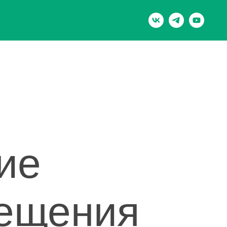
ы
ие
вещения