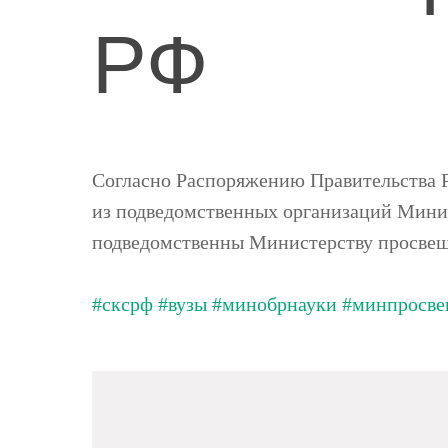
РФ
Согласно Распоряжению Правительства Р
из подведомственных организаций Минис
подведомственны Министерству просве
#сксрф
#вузы
#минобрнауки
#минпросве