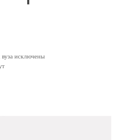
х вуза исключены
ут