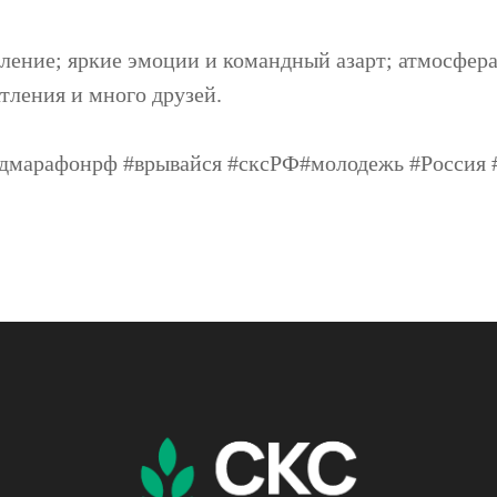
ление; яркие эмоции и командный азарт; атмосфера
тления и много друзей.
дмарафонрф #врывайся #сксРФ#молодежь #Россия 