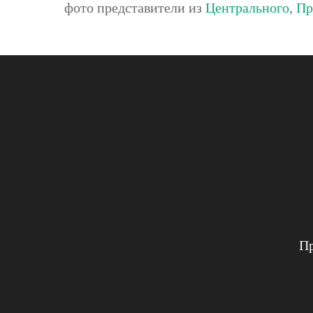
фото представители из
Центрального
,
Пр
Пр