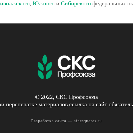
иволжского
,
Южного
и
Сибирского
федеральных ок
© 2022, СКС Профсоюза
и перепечатке материалов ссылка на сайт обязател
Разработка сайта —
ninesquares.ru