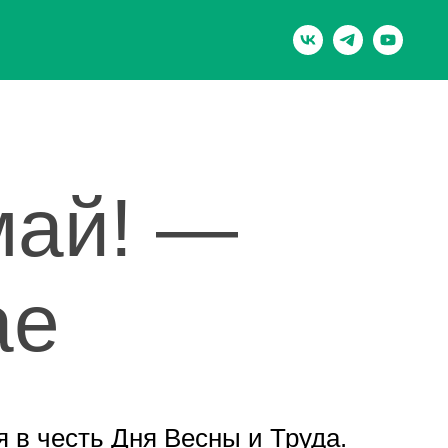
май! —
ае
 в честь Дня Весны и Труда.