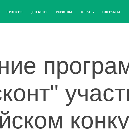
ПРОЕКТЫ
ДИСКОНТ
РЕГИОНЫ
О НАС
КОНТАКТЫ
ние програ
конт" участ
йском конку