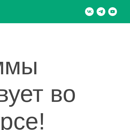
ммы
вует во
рсе!