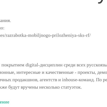
вания.
о:
ses/razrabotka-mobiljnogo-prilozheniya-sks-rf/
м покрытием digital-дисциплин среди всех русскояз
ционные, интересные и качественные - проекты, де
чных продакшнов, агентств и inhouse-команд. По р
кже будут вручены несколько статуэток.
ение